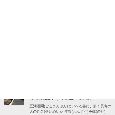
焼酒(しょうしゅ)は大毒(だいどく)あり、多く飲べ
からず。火を付(つい)てもえやすきを見て、大熱
(だいねつ)なる事を知るべし。夏月(かげつ)は、伏
陰内(ふくいんうち)にあり、又、表ひらきて酒毒
(しゅどく)肌に早くもれやす […]
養生訓
養生訓225（巻第四 飲酒）
酒をのむに、甘き物をいむ。又、酒後(しゅご)辛
(から)き物をいむ。人の筋骨(きんこつ)をゆるく
す。酒後(しゅご)焼酒(しょうしゅ)をのむべから
ず。或(あるいは)一時(いちじ)に合(あわせ)のめ
ば、筋骨をゆるくし煩悶(はん […]
養生訓
養生訓224（巻第四 飲酒）
五湖漫聞(ごこまんぶん)といへる書に、多く長寿の
人の姓名(せいめい)と年数(ねんすう)を載(のせ)