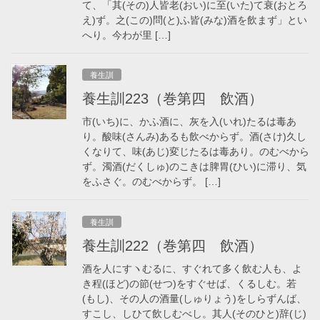
て、「其(その)人皆老(おい)に至(いた)て衰(おとろ
え)ず。之(この)問(と)ふ皆(みな)酒を飲まず」とい
へり。今わが里 […]
養生訓
養生訓223（巻第四 飲酒）
市(いち)に、かふ酒に、灰を入(いれ)たるは毒あ
り。酸味(さんみ)あるも飲べからず。酒(さけ)久し
くなりて、味(あじ)変じたるは毒あり。のむべから
ず。濁酒(だくしゅ)のこきは脾胃(ひい)に滞り、気
をふさぐ。のむべからず。 […]
養生訓
養生訓222（巻第四 飲酒）
酒を人にすヽむるに、すぐれて多く飲む人も、よ
き程(ほど)の節(せつ)をすぐせば、くるしむ。若
(もし)、その人の酒量(しゅりょう)をしらずんば、
すこし、しひて飲しむべし。其人(そのひと)辞(じ)