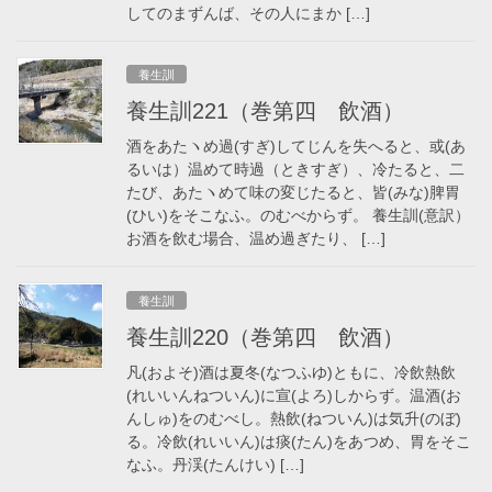
してのまずんば、その人にまか […]
養生訓
養生訓221（巻第四 飲酒）
酒をあたヽめ過(すぎ)してじんを失へると、或(あ
るいは）温めて時過（ときすぎ）、冷たると、二
たび、あたヽめて味の変じたると、皆(みな)脾胃
(ひい)をそこなふ。のむべからず。 養生訓(意訳）
お酒を飲む場合、温め過ぎたり、 […]
養生訓
養生訓220（巻第四 飲酒）
凡(およそ)酒は夏冬(なつふゆ)ともに、冷飲熱飲
(れいいんねついん)に宣(よろ)しからず。温酒(お
んしゅ)をのむべし。熱飲(ねついん)は気升(のぼ)
る。冷飲(れいいん)は痰(たん)をあつめ、胃をそこ
なふ。丹渓(たんけい) […]