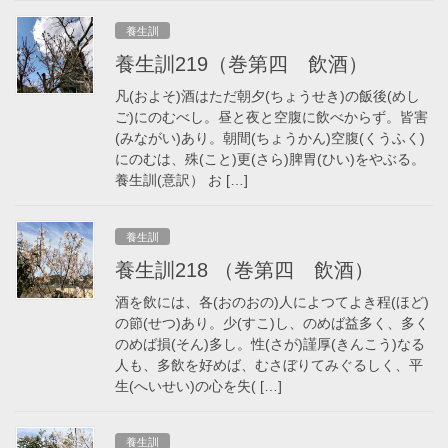
養生訓
養生訓219（巻第四 飲酒）
凡(およそ)酒はただ朝夕(ちょうせき)の飯後(めし
ご)にのむべし。昼と夜と空腹に飲べからず。皆害
(みながい)あり。朝間(ちょうかん)空腹(くうふく)
にのむは、殊(こと)更(さら)脾胃(ひい)をやぶる。
養生訓(意訳） お […]
養生訓
養生訓218 （巻第四 飲酒）
酒を飲には、各(おのおの)人によつてよき程(ほど)
の節(せつ)あり。少(すこ)し、のめば益多く、多く
のめば損(そん)多し。性(さが)謹厚(きんこう)なる
人も、多飲を好めば、むさぼりてみぐるしく、平
生(へいせい)の心を失( […]
養生訓