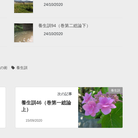
24/10/2020
養生訓94（巻第二総論下）
24/10/2020
の術
養生訓
養生訓
次の記事
養生訓46（巻第一総論
上）
15/09/2020