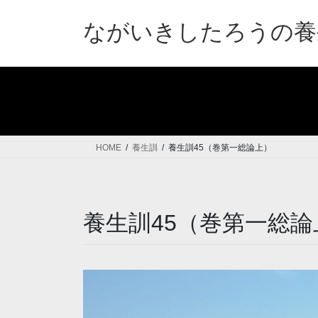
コ
ナ
ン
ビ
ながいきしたろうの養
テ
ゲ
ン
ー
ツ
シ
へ
ョ
ス
ン
キ
に
ッ
移
HOME
養生訓
養生訓45（巻第一総論上）
プ
動
養生訓45（巻第一総論