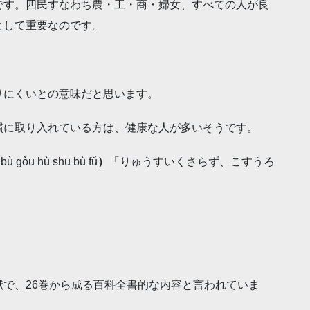
です。四民すなわち農・工・商・婦女、すべての人が良
として重要なのです。
りにくいとの意味だと思います。
慣に取り入れている方は、健康な人が多いそうです。
 bù gòu hù shū bù fǔ
）
「りゅうすいくさらず、こすうろ
で、26巻から成る百科全書的な内容と言われていま