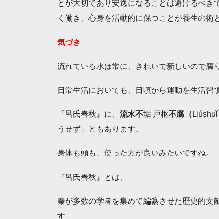
とが大切であり安逸になることは避けるべき
く働き、心身を活動的に保つことが養生の術
気づき
流れている水は常に、きれいで新しいので腐
日常生活においても、日頃から運動を生活習
『呂氏春秋』に、
流水不
垢 戸枢
不腐（
Liúshuǐ
うせず」ともあります。
身体も頭も、使った方が良いみたいですね。
『呂氏春秋』とは、
秦が多数の学者を集めて編纂させた歴史的文献
す。