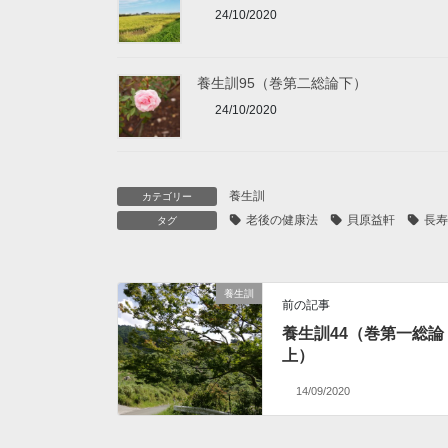
24/10/2020
養生訓95（巻第二総論下）
24/10/2020
養生訓
カテゴリー
老後の健康法
貝原益軒
長寿
タグ
養生訓
前の記事
養生訓44（巻第一総論
上）
14/09/2020