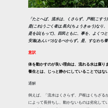
「たとへば、流水は、くさらず、戸枢(こすう
是(これ)うごく者は,長久(ちょうきゅう)な
是を以(もって)、四民ともに、事を、よくつ
安逸(あんいつ)なるべからず。是、すなわち
意訳
体を動かすのが良い理由は、流れる水は腐り
養生とは、じっと静かにしていることではな
通解
例えば、「流水はくさらず、戸枢はくちざる
によって長持ちし、動かないものは劣化して