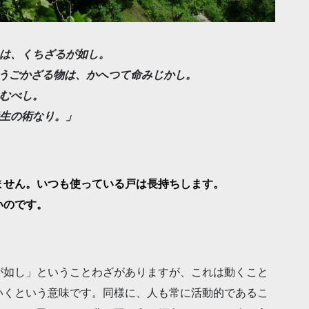
)は、くちざるが如し。
り、うごかざる物は、かへつて命みじかし。
とむべし。
養生の術なり。」
ません。いつも使っている戸は長持ちします。
いのです。
が如し」ということわざがありますが、これは動くこと
いくという意味です。同様に、人も常に活動的であるこ