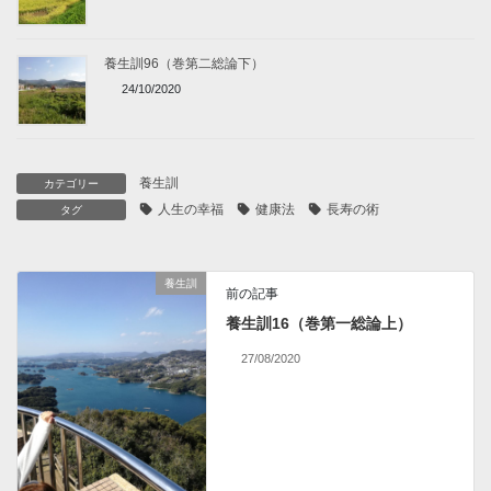
養生訓96（巻第二総論下）
24/10/2020
養生訓
カテゴリー
人生の幸福
健康法
長寿の術
タグ
養生訓
前の記事
養生訓16（巻第一総論上）
27/08/2020