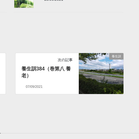
養生訓
次の記事
養生訓384（巻第八 養
老）
07/09/2021