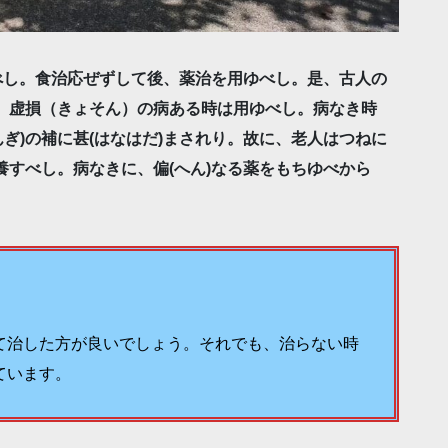
)すべし。食治応ぜずして後、薬治を用ゆべし。是、古人の
薬也。虚損（きょそん）の病ある時は用ゆべし。病なき時
んぎ)の補に甚(はなはだ)まされり。故に、老人はつねに
補養すべし。病なきに、偏(へん)なる薬をもちゆべから
て治した方が良いでしょう。それでも、治らない時
ています。