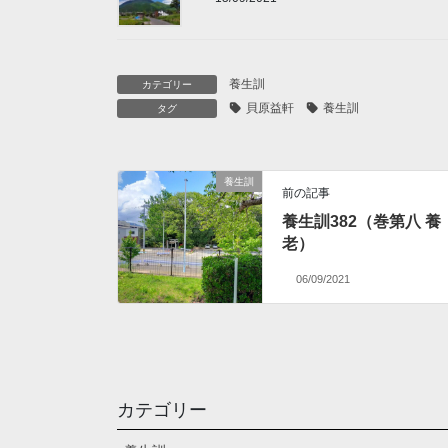
養生訓
カテゴリー
貝原益軒
養生訓
タグ
養生訓
前の記事
養生訓382（巻第八 養
老）
06/09/2021
カテゴリー