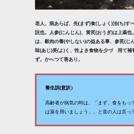
老人、病あらば、先(まず)食(しょく)治(ち
説也。人参(にんじん)、黄芪(おうぎ)は上
は、穀肉の養(やしない)の益ある事、参芪(じ
味(あじ)美(よ)く、性よき食物を少づゝ用て
ず。かへつて害あり。
養生訓(意訳）
高齢者が病気の時は、「まず、食をもっ
は薬を用いましょう」。と昔の人は言っ