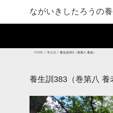
コ
ナ
ン
ビ
ながいきしたろうの養
テ
ゲ
ン
ー
ツ
シ
へ
ョ
ス
ン
キ
に
ッ
移
HOME
養生訓
養生訓383（巻第八 養老）
プ
動
養生訓383（巻第八 養