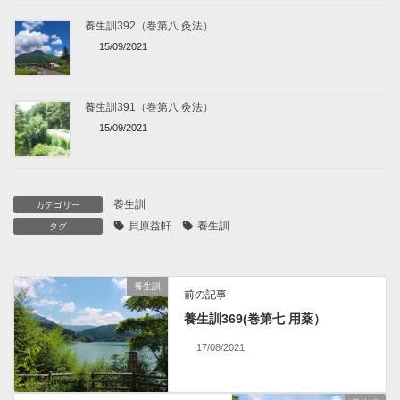
養生訓392（巻第八 灸法）
15/09/2021
養生訓391（巻第八 灸法）
15/09/2021
養生訓
カテゴリー
貝原益軒
養生訓
タグ
養生訓
前の記事
養生訓369(巻第七 用薬）
17/08/2021