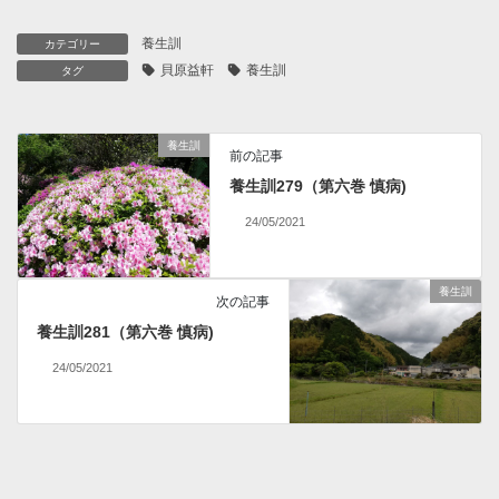
養生訓
カテゴリー
貝原益軒
養生訓
タグ
養生訓
前の記事
養生訓279（第六巻 慎病)
24/05/2021
養生訓
次の記事
養生訓281（第六巻 慎病)
24/05/2021