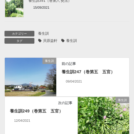
養生訓391（巻第八 灸法）
15/09/2021
養生訓
カテゴリー
貝原益軒
養生訓
タグ
養生訓
前の記事
養生訓247（巻第五 五官）
09/04/2021
養生訓
次の記事
養生訓249（巻第五 五官）
12/04/2021